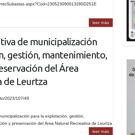
rtal/mtoSubastas.aspx?Cod=230523090013285D251E
leer más
tiva de municipalización
ón, gestión, mantenimiento,
eservación del Área
a de Leurtza
exto/2023/107/49
unicipalización para la explotación, gestión,
ión y preservación del Área Natural Recreativa de Leurtza
leer más